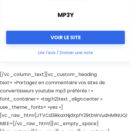
MP3Y
VOIR LE SITE
Lire l'avis / Donner une note
[/vc_column_text][vc_custom_heading
text= »Partagez en commentaire vos sites de
convertisseurs youtube mp3 préférés ! »
font_container= »tag:h2|text_align:center »
use_theme_fonts= »yes »]
[vc_raw_html]JTVCd3BkaXNjdXpfY29tbWVudHMlNUQl
MEE=[/vc_raw_html][vc_empty_space]