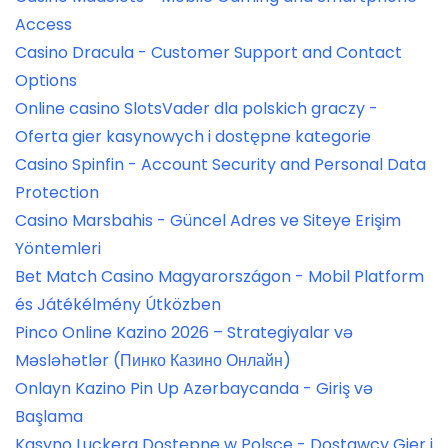
Access
Casino Dracula - Customer Support and Contact
Options
Online casino SlotsVader dla polskich graczy -
Oferta gier kasynowych i dostępne kategorie
Casino Spinfin - Account Security and Personal Data
Protection
Casino Marsbahis - Güncel Adres ve Siteye Erişim
Yöntemleri
Bet Match Casino Magyarországon - Mobil Platform
és Játékélmény Útközben
Pinco Online Kazino 2026 – Strategiyalar və
Məsləhətlər (Пинко Казино Онлайн)
Onlayn Kazino Pin Up Azərbaycanda - Giriş və
Başlama
Kasyno Luckera Dostępne w Polsce - Dostawcy Gier i