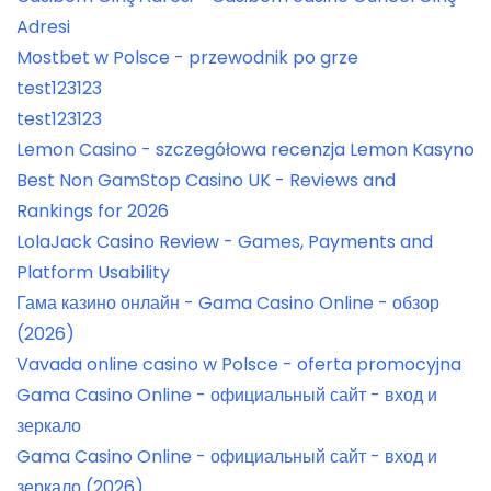
Adresi
Mostbet w Polsce - przewodnik po grze
test123123
test123123
Lemon Casino - szczegółowa recenzja Lemon Kasyno
Best Non GamStop Casino UK - Reviews and
Rankings for 2026
LolaJack Casino Review - Games, Payments and
Platform Usability
Гама казино онлайн - Gama Casino Online - обзор
(2026)
Vavada online casino w Polsce - oferta promocyjna
Gama Casino Online - официальный сайт - вход и
зеркало
Gama Casino Online - официальный сайт - вход и
зеркало (2026)