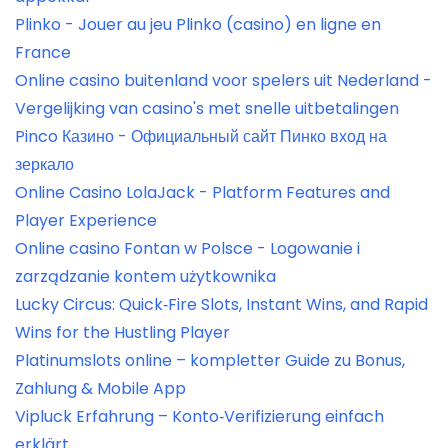
Plinko - Jouer au jeu Plinko (casino) en ligne en
France
Online casino buitenland voor spelers uit Nederland -
Vergelijking van casino's met snelle uitbetalingen
Pinco Казино - Официальный сайт Пинко вход на
зеркало
Online Casino LolaJack - Platform Features and
Player Experience
Online casino Fontan w Polsce - Logowanie i
zarządzanie kontem użytkownika
Lucky Circus: Quick‑Fire Slots, Instant Wins, and Rapid
Wins for the Hustling Player
Platinumslots online – kompletter Guide zu Bonus,
Zahlung & Mobile App
Vipluck Erfahrung – Konto‑Verifizierung einfach
erklärt