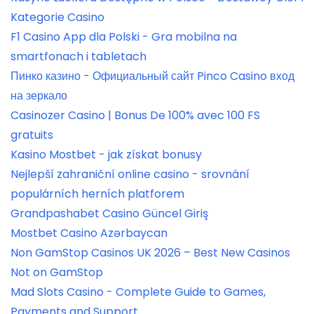
Kategorie Casino
F1 Casino App dla Polski - Gra mobilna na
smartfonach i tabletach
Пинко казино - Официальный сайт Pinco Casino вход
на зеркало
Casinozer Casino | Bonus De 100% avec 100 FS
gratuits
Kasino Mostbet - jak získat bonusy
Nejlepší zahraniční online casino - srovnání
populárních herních platforem
Grandpashabet Casino Güncel Giriş
Mostbet Casino Azərbaycan
Non GamStop Casinos UK 2026 – Best New Casinos
Not on GamStop
Mad Slots Casino - Complete Guide to Games,
Payments and Support