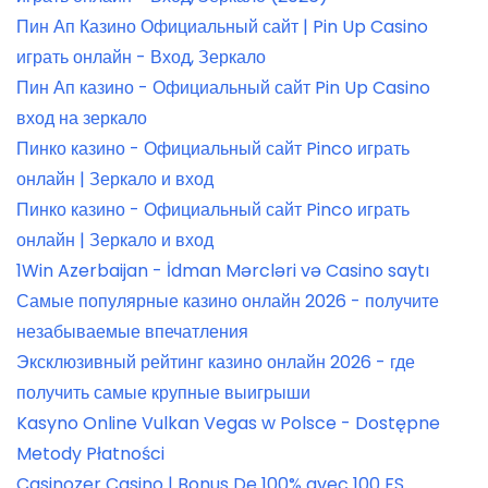
Пин Ап Казино Официальный сайт | Pin Up Casino
играть онлайн - Вход, Зеркало
Пин Ап казино - Официальный сайт Pin Up Casino
вход на зеркало
Пинко казино - Официальный сайт Pinco играть
онлайн | Зеркало и вход
Пинко казино - Официальный сайт Pinco играть
онлайн | Зеркало и вход
1Win Azerbaijan - İdman Mərcləri və Casino saytı
Самые популярные казино онлайн 2026 - получите
незабываемые впечатления
Эксклюзивный рейтинг казино онлайн 2026 - где
получить самые крупные выигрыши
Kasyno Online Vulkan Vegas w Polsce - Dostępne
Metody Płatności
Casinozer Casino | Bonus De 100% avec 100 FS