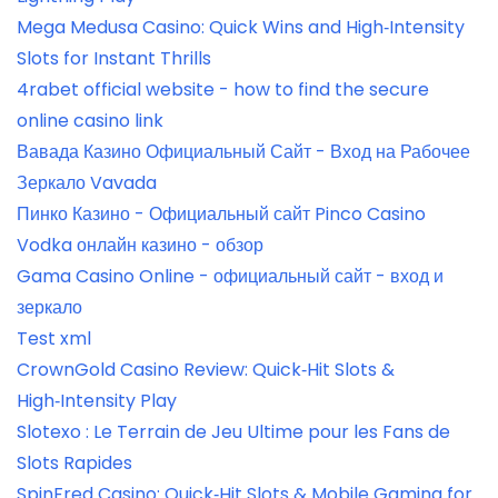
Mega Medusa Casino: Quick Wins and High‑Intensity
Slots for Instant Thrills
4rabet official website - how to find the secure
online casino link
Вавада Казино Официальный Сайт - Вход на Рабочее
Зеркало Vavada
Пинко Казино - Официальный сайт Pinco Casino
Vodka онлайн казино - обзор
Gama Casino Online - официальный сайт - вход и
зеркало
Test xml
CrownGold Casino Review: Quick‑Hit Slots &
High‑Intensity Play
Slotexo : Le Terrain de Jeu Ultime pour les Fans de
Slots Rapides
SpinFred Casino: Quick‑Hit Slots & Mobile Gaming for