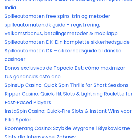
India
Spilleautomaten free spins: trin og metoder
spilleautomaten.dk guide – registrering,
velkomstbonus, betalingsmetoder & mobilapp
Spilleautomaten DK: Din komplette sikkerhedsguide
Spilleautomaten DK – sikkerhedsguide til danske
casinoer
Bonos exclusivos de Topacio Bet: cómo maximizar
tus ganancias este año
SpinsUp Casino: Quick Spin Thrills for Short Sessions
Ripper Casino: Quick‑Hit Slots & Lightning Roulette for
Fast‑Paced Players
InstaSpin Casino: Quick‑Fire Slots & Instant Wins voor
Elke Speler
Boomerang Casino: Szybkie Wygrane i Błyskawiczne
Sloty dla Intensywnej Zabawy