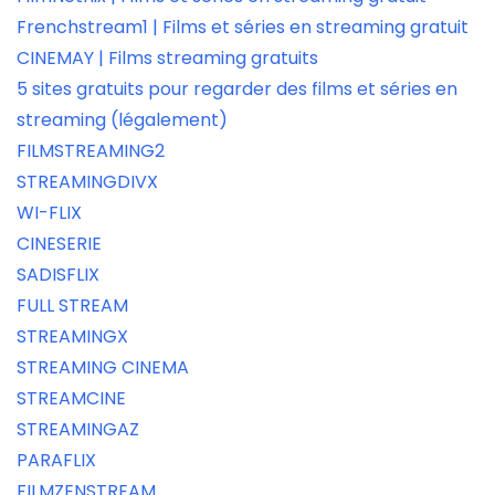
Frenchstream1 | Films et séries en streaming gratuit
CINEMAY | Films streaming gratuits
5 sites gratuits pour regarder des films et séries en
streaming (légalement)
FILMSTREAMING2
STREAMINGDIVX
WI-FLIX
CINESERIE
SADISFLIX
FULL STREAM
STREAMINGX
STREAMING CINEMA
STREAMCINE
STREAMINGAZ
PARAFLIX
FILMZENSTREAM