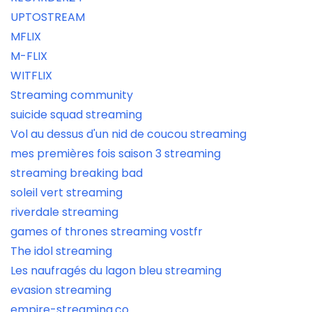
UPTOSTREAM
MFLIX
M-FLIX
WITFLIX
Streaming community
suicide squad streaming
Vol au dessus d'un nid de coucou streaming
mes premières fois saison 3 streaming
streaming breaking bad
soleil vert streaming
riverdale streaming
games of thrones streaming vostfr
The idol streaming
Les naufragés du lagon bleu streaming
evasion streaming
empire-streaming.co