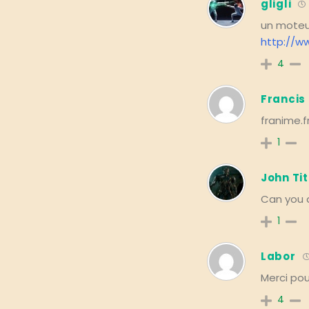
gligli
un moteur
http://w
4
Francis
franime.fr
1
John Tit
Can you 
1
Labor
Merci pour
4