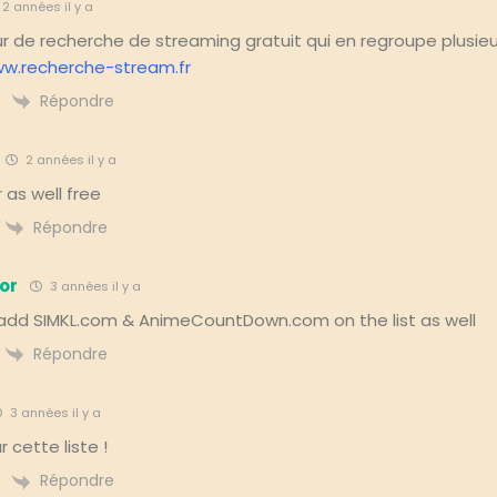
2 années il y a
 de recherche de streaming gratuit qui en regroupe plusieur
ww.recherche-stream.fr
Répondre
2 années il y a
 as well free
Répondre
or
3 années il y a
add SIMKL.com & AnimeCountDown.com on the list as well
Répondre
3 années il y a
 cette liste !
Répondre