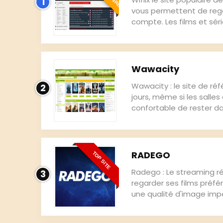
1
vous permettent de rega
compte. Les films et séri
Wawacity
Wawacity : le site de ré
2
jours, même si les salle
confortable de rester dans
RADEGO
TOP SITE
Radego : Le streaming réi
3
regarder ses films préfé
une qualité d'image impe