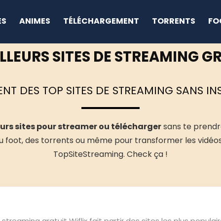
ES
ANIMES
TÉLÉCHARGEMENT
TORRENTS
FO
ILLEURS SITES DE STREAMING G
NT DES TOP SITES DE STREAMING SANS INS
urs sites pour streamer ou télécharger
sans te prendre
du foot, des torrents ou même pour transformer les vidéos 
TopSiteStreaming. Check ça !
e streaming gratuit Wiflix fait partir des sites les plus populai