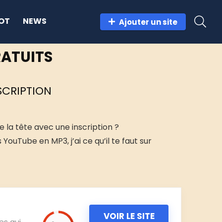
OT
NEWS
Ajouter un site
RATUITS
CRIPTION​
 la tête avec une inscription ?
YouTube en MP3, j’ai ce qu’il te faut sur
VOIR LE SITE
res qui