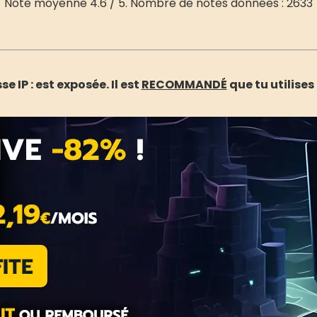
Note moyenne
4.6
/ 5. Nombre de notes données :
2633
e IP :
est exposée. Il est
RECOMMANDÉ
que tu utilises