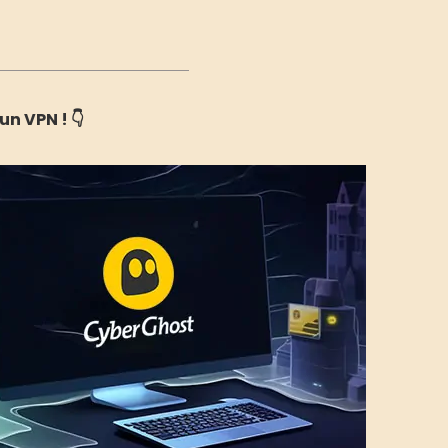
 un VPN !
👇