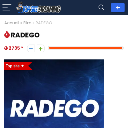
Accueil
»
Film
»
RADEGO
RADEGO
2735
Top site