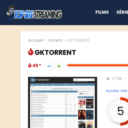
FILMS
SÉRI
Accueil
»
Torrent
»
GKTORRENT
GKTORRENT
45
37788
Ajouter votr
5