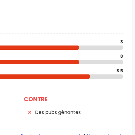
8
8
8.5
CONTRE
Des pubs gênantes