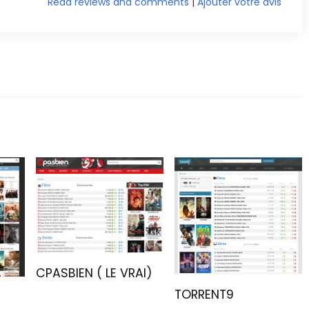
Read reviews and comments
|
Ajouter votre avis
CPASBIEN ( LE VRAI)
TORRENT9