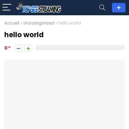
Accueil
»
Uncategorized
»
hello world
hello world
0