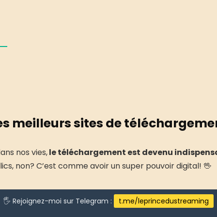
es meilleurs sites de téléchargeme
ans nos vies,
le téléchargement est devenu indispens
cs, non? C’est comme avoir un super pouvoir digital! 🖖
🖐 Rejoignez-moi sur Telegram :
t.me/leprincedustreaming