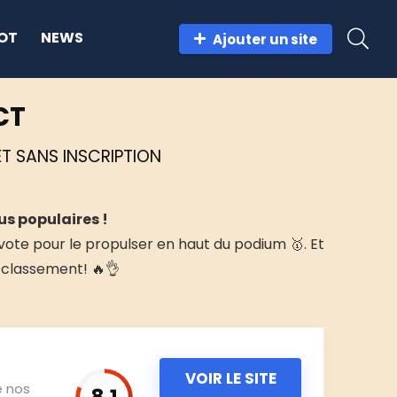
OT
NEWS
Ajouter un site
CT
ET SANS INSCRIPTION
us populaires !
 vote pour le propulser en haut du podium 🥇. Et
e classement! 🔥👌
VOIR LE SITE
e nos