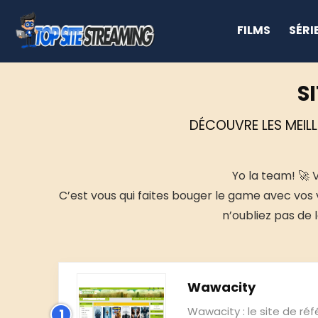
FILMS
SÉRI
S
DÉCOUVRE LES MEILL
Yo la team! 🚀 V
C’est vous qui faites bouger le game avec vos v
n’oubliez pas de 
Wawacity
Wawacity : le site de ré
1