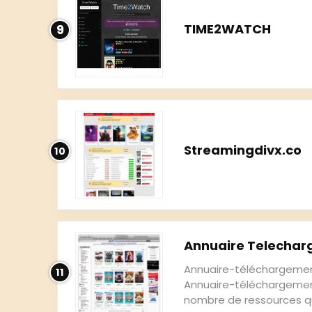
TIME2WATCH
9
Streamingdivx.co
10
Annuaire Telecha
Annuaire-téléchargement
11
Annuaire-téléchargemen
nombre de ressources que