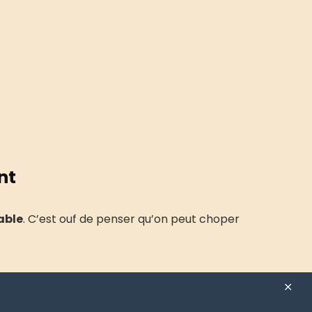
nt
able
. C’est ouf de penser qu’on peut choper
Sitemap
|
Contact
|
Mentions Légales