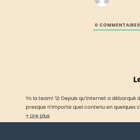
0
COMMENTAIRES
L
Yo la team! 🚀 Depuis qu’Internet a débarqué d
presque n’importe quel contenu en quelques cli
+ Lire plus
©2023 topsitestreaming.org | Tous droits réservés.