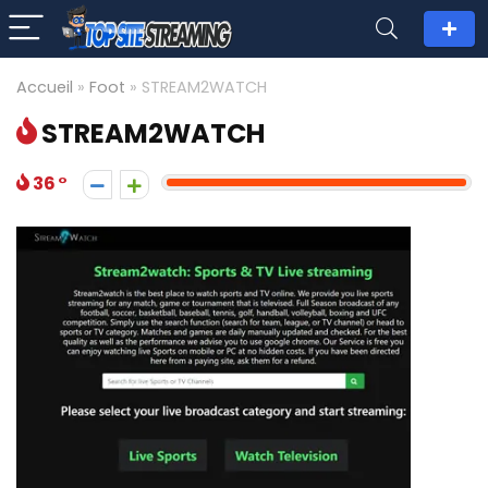
Accueil
»
Foot
»
STREAM2WATCH
STREAM2WATCH
36