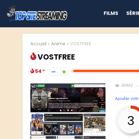
FILMS
SÉRI
Accueil
»
Anime
»
VOSTFREE
VOSTFREE
54
32462
Ajouter votr
3