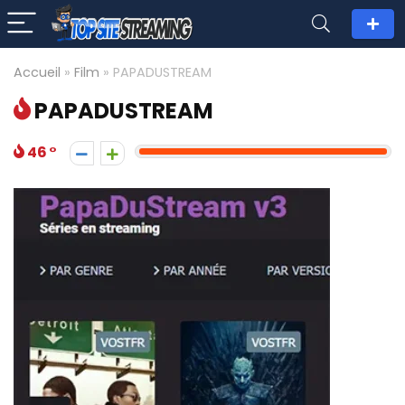
Accueil
»
Film
»
PAPADUSTREAM
PAPADUSTREAM
46