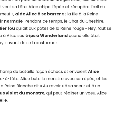
 veut sa tête. Alice chipe l’épée et récupère l’œil du
 meuf »,
aide Alice à se barrer
et la file à la Reine
ir normale
. Pendant ce temps, le Chat du Cheshire,
ier fou
qui dit aux potes de la Reine rouge « Hey, faut se
e à Alice ses
trips à Wonderland
quand elle était
ky » avant de se transformer.
champ de bataille façon échecs et envoient
Alice
te-à-tête. Alice bute le monstre avec son épée, et les
 La Reine Blanche dit « Au revoir » à sa soeur et à un
jus violet du monstre
, qui peut réaliser un voeu. Alice
elle.