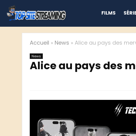
FILMS
SÉRI
Accueil
»
News
»
Alice au pays des mer
News
Alice au pays des m