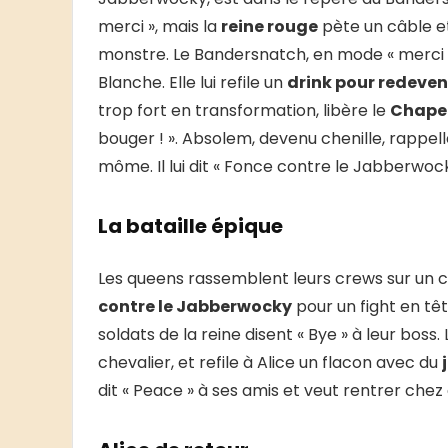
merci », mais la
reine rouge
pète un câble et
monstre. Le Bandersnatch, en mode « merci
Blanche. Elle lui refile un
drink pour redeven
trop fort en transformation, libère le
Chapel
bouger ! ». Absolem, devenu chenille, rappell
môme. Il lui dit « Fonce contre le Jabberwoc
La bataille épique
Les queens rassemblent leurs crews sur un 
contre le Jabberwocky
pour un fight en tê
soldats de la reine disent « Bye » à leur boss.
chevalier, et refile à Alice un flacon avec du
dit « Peace » à ses amis et veut rentrer chez 