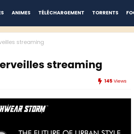
ES
ANIMES
TÉLÉCHARGEMENT
TORRENTS
FO
veilles streaming
erveilles streaming
145
Views