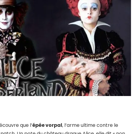
écouvre que l’
épée vorpal
, l’arme ultime contre le
atch. Un pote du château drague Alice, elle dit « non