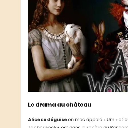
Le drama au château
Alice se déguise
en mec appelé « Um » et d
Jabberwocky, est dans le repère du Bandersn