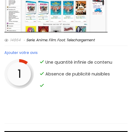
14864
Serie
,
Anime
,
Film
,
Foot
,
Telechargement
Ajouter votre avis
Une quantité infinie de contenu
1
Absence de publicité nuisibles