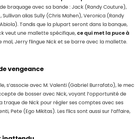
an de braquage avec sa bande : Jack (Randy Couture),
, Sullivan alias Sully (Chris Mahen), Veronica (Randy
Abiola). Tandis que la plupart seront dans la banque,
ck veut une mallette spécifique,
ce qui met la puce à
e mal, Jerry flingue Nick et se barre avec la mallette.
 de vengeance
lle, s’associe avec M. Valenti (Gabriel Burrafato), le mec
 accepte de bosser avec Nick, voyant l’opportunité de
t la traque de Nick pour régler ses comptes avec ses
i, Pete (Ego Mikitas). Les flics sont aussi sur l’affaire,
t inattendu