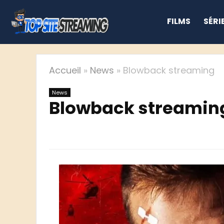
FILMS
SÉRI
Accueil
»
News
»
Blowback streaming
News
Blowback streamin