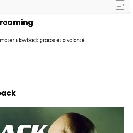
treaming
 mater Blowback gratos et à volonté :
back