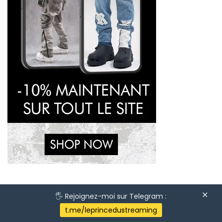
🖐 Rejoignez-moi sur Telegram :
©2023 topsitestreaming.org | Tous droits réservés.
t.me/leprincedustreaming
Sitemap
|
Contact
|
Mentions Légales