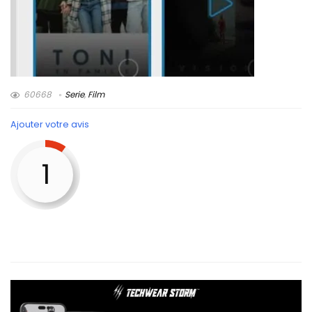
60668
Serie
,
Film
Ajouter votre avis
1