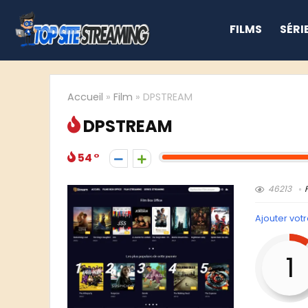
FILMS
SÉRI
Accueil
»
Film
»
DPSTREAM
DPSTREAM
54
46213
Ajouter votr
1