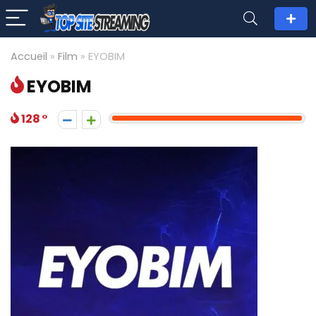
Accueil
»
Film
»
EYOBIM
EYOBIM
128