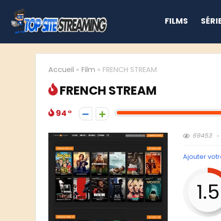
FILMS
SÉRI
Accueil
»
Film
»
FRENCH STREAM
FRENCH STREAM
94
69453
Ajouter votr
1.5