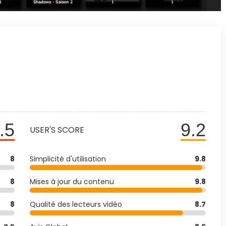
.5
9.2
USER'S SCORE
8
Simplicité d'utilisation
9.8
8
Mises à jour du contenu
9.8
8
Qualité des lecteurs vidéo
8.7