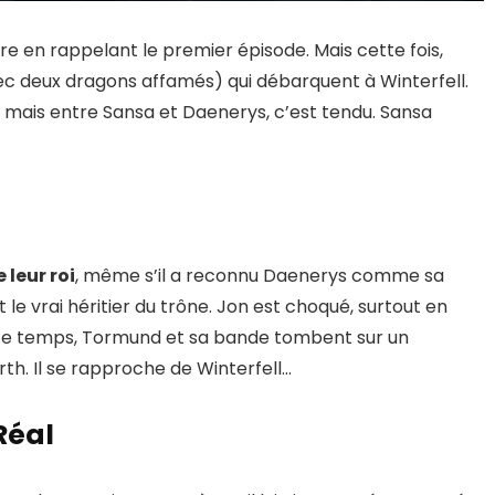
 en rappelant le premier épisode. Mais cette fois,
ec deux dragons affamés) qui débarquent à Winterfell.
, mais entre Sansa et Daenerys, c’est tendu. Sansa
leur roi
, même s’il a reconnu Daenerys comme sa
it le vrai héritier du trône. Jon est choqué, surtout en
t ce temps, Tormund et sa bande tombent sur un
rth. Il se rapproche de Winterfell…
Réal