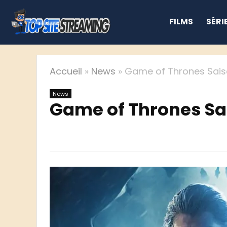
FILMS
SÉRI
Accueil
»
News
»
Game of Thrones Sais
News
Game of Thrones Sa