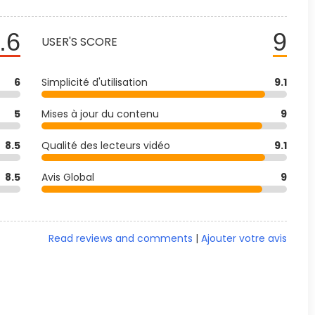
.6
9
USER'S SCORE
6
Simplicité d'utilisation
9.1
5
Mises à jour du contenu
9
8.5
Qualité des lecteurs vidéo
9.1
8.5
Avis Global
9
Read reviews and comments
|
Ajouter votre avis