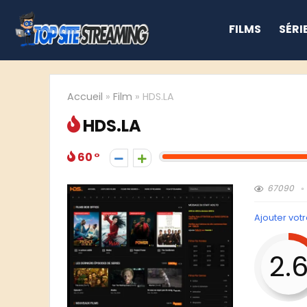
FILMS
SÉRI
Accueil
»
Film
»
HDS.LA
HDS.LA
60
67090
Ajouter votr
2.