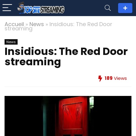
Accueil
»
News
»
Insidious: The Red Door
streaming
News
Insidious: The Red Door
streaming
189
Views