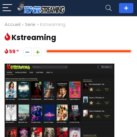
Accueil
»
Serie
»
Kstreaming
Kstreaming
59