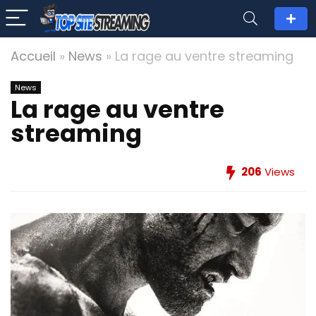
Accueil
»
News
»
La rage au ventre streaming
News
La rage au ventre
streaming
206
Views