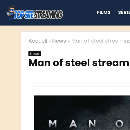
FILMS
SÉRI
Accueil
»
News
»
Man of steel streamin
News
Man of steel stream