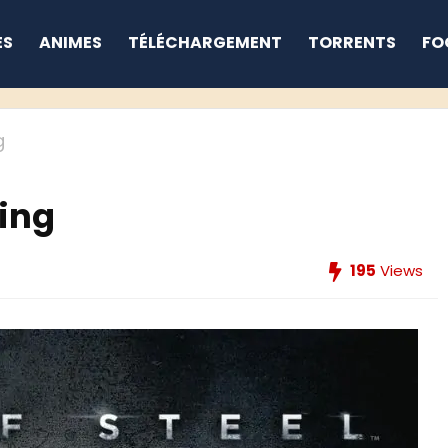
ES
ANIMES
TÉLÉCHARGEMENT
TORRENTS
FO
g
ing
195
Views