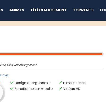
ES
ANIMES
TÉLÉCHARGEMENT
TORRENTS
FO
Serie
,
Film
,
Telechargement
e avis
Design et ergonomie
Films + Séries
Fonctionne sur mobile
Vidéos HD