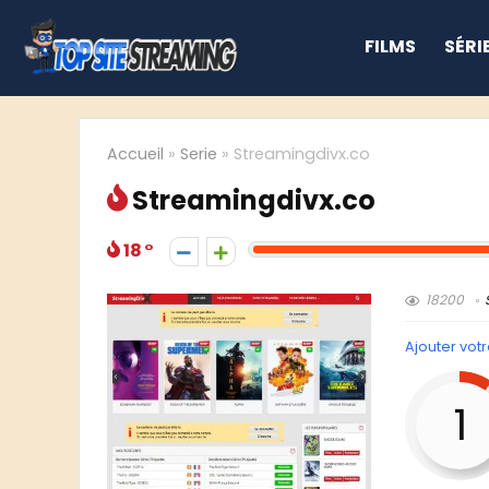
FILMS
SÉRI
Accueil
»
Serie
»
Streamingdivx.co
Streamingdivx.co
18
18200
Ajouter votr
1