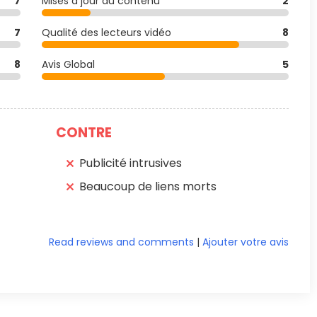
7
Mises à jour du contenu
2
7
Qualité des lecteurs vidéo
8
8
Avis Global
5
CONTRE
Publicité intrusives
Beaucoup de liens morts
Read reviews and comments
|
Ajouter votre avis