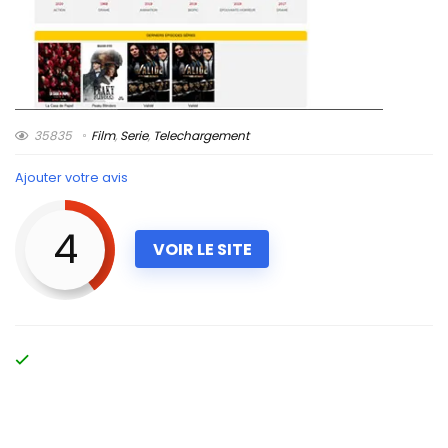
35835
Film
,
Serie
,
Telechargement
Ajouter votre avis
4
VOIR LE SITE