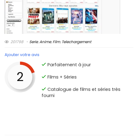
201798
Serie
,
Anime
,
Film
,
Telechargement
Ajouter votre avis
Parfaitement à jour
2
Films + Séries
Catalogue de films et séries très
fourni