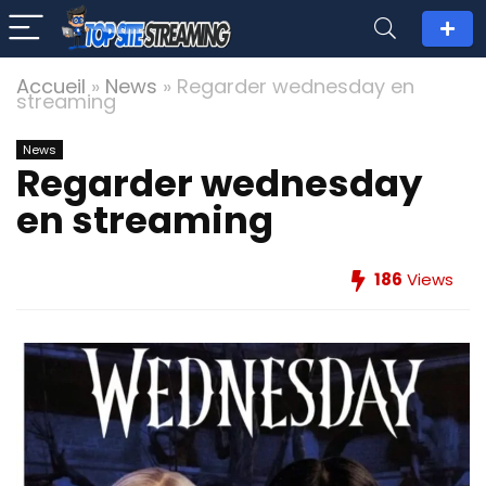
Accueil
»
News
»
Regarder wednesday en
streaming
News
Regarder wednesday
en streaming
186
Views