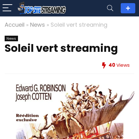
Accueil
»
News
»
Soleil vert streaming
News
Soleil vert streaming
40
Views