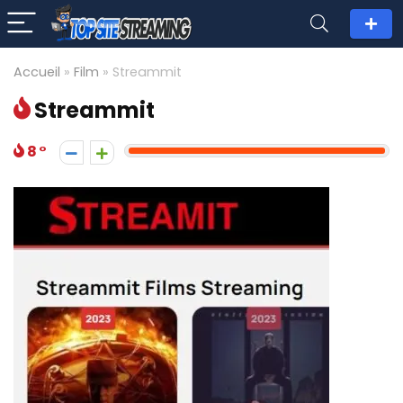
Accueil
»
Film
»
Streammit
Streammit
8