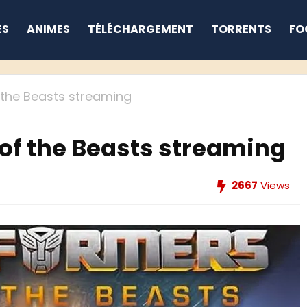
ES
ANIMES
TÉLÉCHARGEMENT
TORRENTS
FO
 the Beasts streaming
 of the Beasts streaming
2667
Views