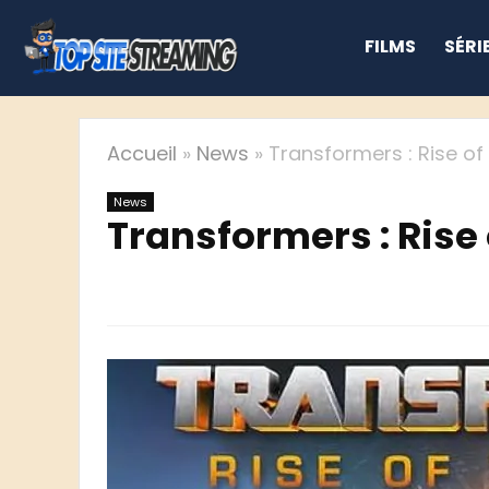
FILMS
SÉRI
Accueil
»
News
»
Transformers : Rise of
News
Transformers : Rise