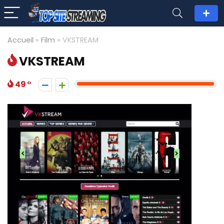
Accueil
»
Film
»
VKSTREAM
VKSTREAM
49