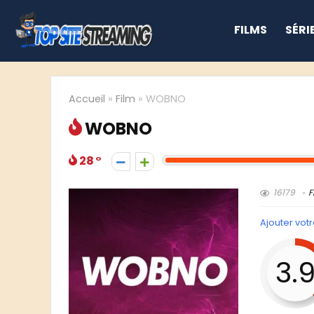
FILMS
SÉRI
Accueil
»
Film
»
WOBNO
WOBNO
28
16179
F
Ajouter votr
3.