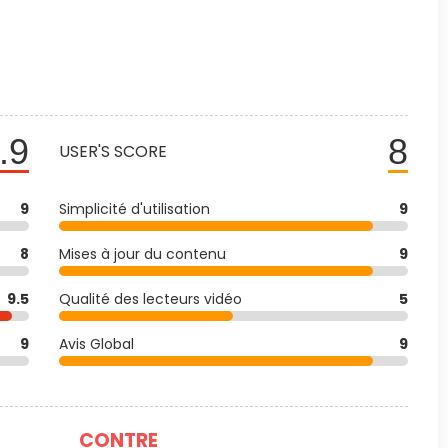
.9
8
USER'S SCORE
9
Simplicité d'utilisation
9
8
Mises à jour du contenu
9
9.5
Qualité des lecteurs vidéo
5
9
Avis Global
9
CONTRE