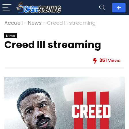
Accueil
»
News
»
Creed III streaming
News
Creed III streaming
351
Views